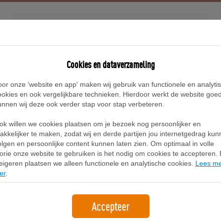
Releases
Blog
Cookies en dataverzameling
oor onze 'website en app' maken wij gebruik van functionele en analyti
Home
New Balance 574 Sneakers
ookies en ook vergelijkbare technieken. Hierdoor werkt de website goe
unnen wij deze ook verder stap voor stap verbeteren.
New Balance 574 Sneakers
ok willen we cookies plaatsen om je bezoek nog persoonlijker en
akkelijker te maken, zodat wij en derde partijen jou internetgedrag ku
olgen en persoonlijke content kunnen laten zien. Om optimaal in volle
Filter
1
lorie onze website te gebruiken is het nodig om cookies te accepteren. B
eigeren plaatsen we alleen functionele en analytische cookies.
Lees m
er
.
Accepteer