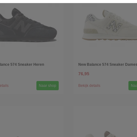
lance 574 Sneaker Heren
New Balance 574 Sneaker Dame
76,95
etails
Naar shop
Bekijk details
Naa