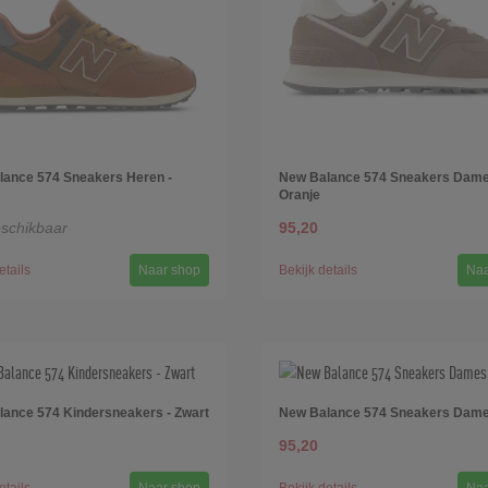
ance 574 Sneakers Heren -
New Balance 574 Sneakers Dame
Oranje
eschikbaar
95,20
etails
Naar shop
Bekijk details
Naa
ance 574 Kindersneakers - Zwart
New Balance 574 Sneakers Dames
95,20