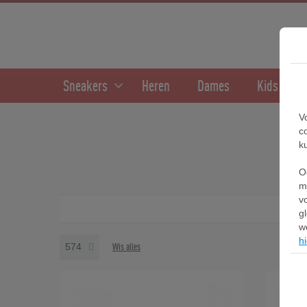
Sneakers
Heren
Dames
Kids
V
c
k
O
m
v
g
w
hi
574
Wis alles