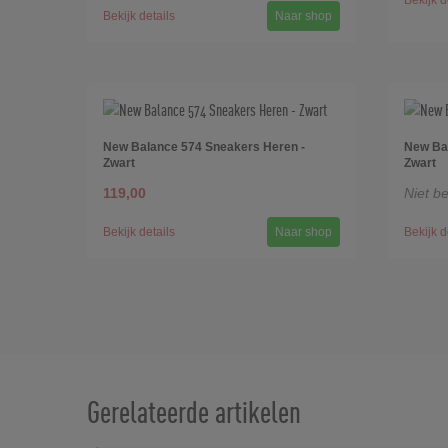
Bekijk d
Bekijk details
Naar shop
New Balance 574 Sneakers Heren -
New Bal
Zwart
Zwart
119,00
Niet b
Bekijk details
Naar shop
Bekijk d
Gerelateerde artikelen