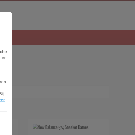
sche
d en
nnen
ij
eer