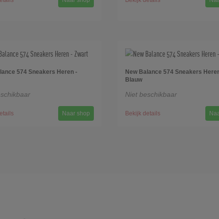
etails
Naar shop
Bekijk details
Naa
ance 574 Sneakers Heren -
New Balance 574 Sneakers Heren
Blauw
eschikbaar
Niet beschikbaar
etails
Naar shop
Bekijk details
Naa