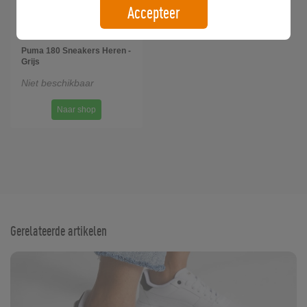
Accepteer
Puma 180 Sneakers Heren -
Grijs
Niet beschikbaar
Naar shop
Gerelateerde artikelen