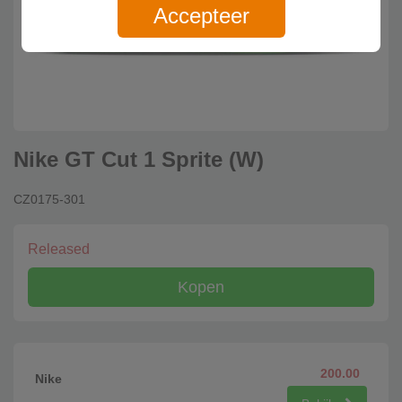
Accepteer
Nike GT Cut 1 Sprite (W)
CZ0175-301
Released
Kopen
200.00
Nike