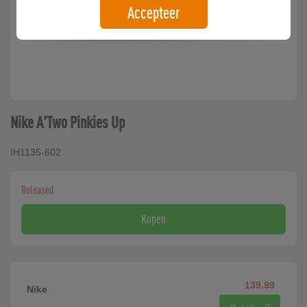
Accepteer
Nike A'Two Pinkies Up
IH1135-602
Released
Kopen
139.99
Nike