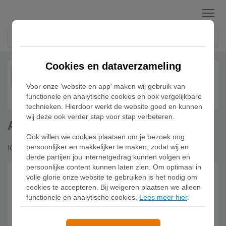
Menu
Cookies en dataverzameling
SEP
05
Voor onze 'website en app' maken wij gebruik van
functionele en analytische cookies en ook vergelijkbare
technieken. Hierdoor werkt de website goed en kunnen
wij deze ook verder stap voor stap verbeteren.
Air Jordan 4 Tour Yellow
Ook willen we cookies plaatsen om je bezoek nog
persoonlijker en makkelijker te maken, zodat wij en
IO2463-102
derde partijen jou internetgedrag kunnen volgen en
persoonlijke content kunnen laten zien. Om optimaal in
Ontvang een melding wanneer ze uitkomen
volle glorie onze website te gebruiken is het nodig om
cookies te accepteren. Bij weigeren plaatsen we alleen
Upcoming
functionele en analytische cookies.
Lees meer hier
.
05 Sep 2026 09:00
Hou me op de hoogte