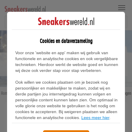
Menu
Cookies en dataverzameling
Voor onze 'website en app' maken wij gebruik van
Van Feestelijk tot Casual: Top 10 Sneakers voor de
functionele en analytische cookies en ook vergelijkbare
technieken. Hierdoor werkt de website goed en kunnen
feestdagen
wij deze ook verder stap voor stap verbeteren.
Ook willen we cookies plaatsen om je bezoek nog
persoonlijker en makkelijker te maken, zodat wij en
Home
Blog
Van Feestelijk tot Casual: Top 10 Sneakers voor de feestdagen
derde partijen jou internetgedrag kunnen volgen en
persoonlijke content kunnen laten zien. Om optimaal in
volle glorie onze website te gebruiken is het nodig om
cookies te accepteren. Bij weigeren plaatsen we alleen
Het is kerstmis en je wilt er natuurlijk op je best
functionele en analytische cookies.
Lees meer hier
.
uitzien, zonder in te leveren op comfort. Tijdens
kerstdagen sneakers dragen is niet langer een